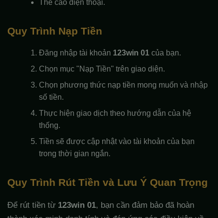
Thẻ cào điện thoại.
Quy Trình Nạp Tiền
Đăng nhập tài khoản
123win 01
của bạn.
Chọn mục "Nạp Tiền" trên giao diện.
Chọn phương thức nạp tiền mong muốn và nhập
số tiền.
Thực hiện giao dịch theo hướng dẫn của hệ
thống.
Tiền sẽ được cập nhật vào tài khoản của bạn
trong thời gian ngắn.
Quy Trình Rút Tiền và Lưu Ý Quan Trọng
Để rút tiền từ
123win 01
, bạn cần đảm bảo đã hoàn