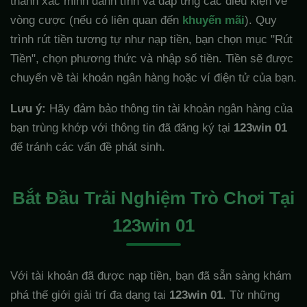
thành xác minh danh tính và đáp ứng các điều kiện về
vòng cược (nếu có liên quan đến
khuyến mãi
). Quy
trình rút tiền tương tự như nạp tiền, bạn chọn mục "Rút
Tiền", chọn phương thức và nhập số tiền. Tiền sẽ được
chuyển về tài khoản ngân hàng hoặc ví điện tử của bạn.
Lưu ý:
Hãy đảm bảo thông tin tài khoản ngân hàng của
bạn trùng khớp với thông tin đã đăng ký tại
123win 01
để tránh các vấn đề phát sinh.
Bắt Đầu Trải Nghiệm Trò Chơi Tại
123win 01
Với tài khoản đã được nạp tiền, bạn đã sẵn sàng khám
phá thế giới giải trí đa dạng tại
123win 01
. Từ những