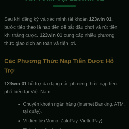
Sau khi đăng ký và xác minh tài khoản
123win 01
,
bước tiếp theo là nạp tiền để bắt đầu chơi và rút tiền
khi thắng cược.
123win 01
cung cấp nhiều phương
thức giao dịch an toàn và tiện lợi.
Các Phương Thức Nạp Tiền Được Hỗ
Trợ
123win 01
hỗ trợ đa dạng các phương thức nạp tiền
phổ biến tại Việt Nam:
Chuyển khoản ngân hàng (Internet Banking, ATM,
tại quầy).
Ví điện tử (Momo, ZaloPay, ViettelPay).