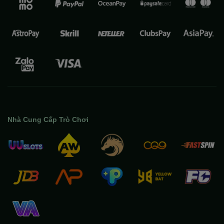
Nhà Cung Cấp Trò Chơi