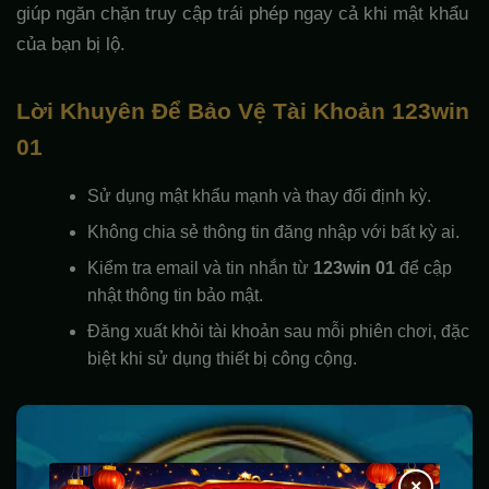
giúp ngăn chặn truy cập trái phép ngay cả khi mật khẩu
của bạn bị lộ.
Lời Khuyên Để Bảo Vệ Tài Khoản 123win
01
Sử dụng mật khẩu mạnh và thay đổi định kỳ.
Không chia sẻ thông tin đăng nhập với bất kỳ ai.
Kiểm tra email và tin nhắn từ
123win 01
để cập
nhật thông tin bảo mật.
Đăng xuất khỏi tài khoản sau mỗi phiên chơi, đặc
biệt khi sử dụng thiết bị công cộng.
×