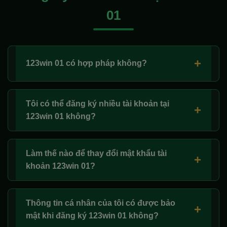
01
+
123win 01 có hợp pháp không?
Tôi có thể đăng ký nhiều tài khoản tại
+
123win 01 không?
Làm thế nào để thay đổi mật khẩu tài
+
khoản 123win 01?
Thông tin cá nhân của tôi có được bảo
+
mật khi đăng ký 123win 01 không?