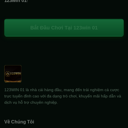
123win 01
!
Bắt Đầu Chơi Tại 123win 01
123WIN 01 là nhà cái hàng đầu, mang đến trải nghiệm cá cược
trực tuyến đỉnh cao với đa dạng trò chơi, khuyến mãi hấp dẫn và
dịch vụ hỗ trợ chuyên nghiệp.
Về Chúng Tôi