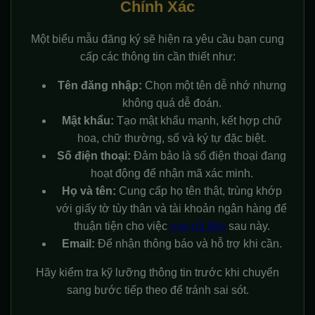
Chính Xác
Một biểu mẫu đăng ký sẽ hiện ra yêu cầu bạn cung
cấp các thông tin cần thiết như:
Tên đăng nhập:
Chọn một tên dễ nhớ nhưng
không quá dễ đoán.
Mật khẩu:
Tạo mật khẩu mạnh, kết hợp chữ
hoa, chữ thường, số và ký tự đặc biệt.
Số điện thoại:
Đảm bảo là số điện thoại đang
hoạt động để nhận mã xác minh.
Họ và tên:
Cung cấp họ tên thật, trùng khớp
với giấy tờ tùy thân và tài khoản ngân hàng để
thuận tiện cho việc
nạp rút tiền
sau này.
Email:
Để nhận thông báo và hỗ trợ khi cần.
Hãy kiểm tra kỹ lưỡng thông tin trước khi chuyển
sang bước tiếp theo để tránh sai sót.