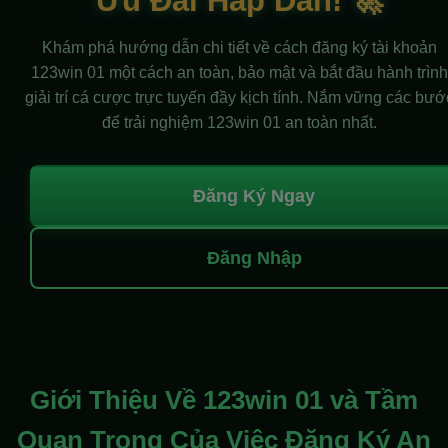
Ưu Đãi Hấp Dẫn! 🚀
Khám phá hướng dẫn chi tiết về cách đăng ký tài khoản
123win 01 một cách an toàn, bảo mật và bắt đầu hành trình
giải trí cá cược trực tuyến đầy kịch tính. Nắm vững các bướ
để trải nghiệm 123win 01 an toàn nhất.
Đăng Ký Ngay
Đăng Nhập
Giới Thiệu Về 123win 01 và Tầm
Quan Trọng Của Việc Đăng Ký An