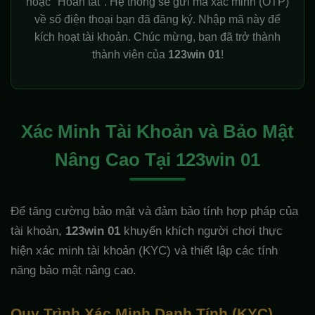
hoặc "Hoàn tất". Hệ thống sẽ gửi mã xác minh (OTP)
về số điện thoại bạn đã đăng ký. Nhập mã này để
kích hoạt tài khoản. Chúc mừng, bạn đã trở thành
thành viên của
123win 01
!
Xác Minh Tài Khoản và Bảo Mật
Nâng Cao Tại 123win 01
Để tăng cường bảo mật và đảm bảo tính hợp pháp của
tài khoản,
123win 01
khuyến khích người chơi thực
hiện xác minh tài khoản (KYC) và thiết lập các tính
năng bảo mật nâng cao.
Quy Trình Xác Minh Danh Tính (KYC)