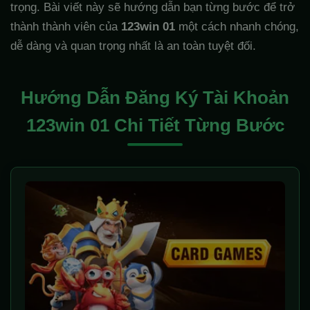
trọng. Bài viết này sẽ hướng dẫn bạn từng bước để trở
thành thành viên của
123win 01
một cách nhanh chóng,
dễ dàng và quan trọng nhất là an toàn tuyệt đối.
Hướng Dẫn Đăng Ký Tài Khoản
123win 01 Chi Tiết Từng Bước