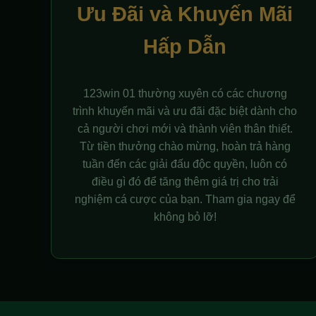
Ưu Đãi và Khuyến Mãi
Hấp Dẫn
123win 01 thường xuyên có các chương
trình khuyến mãi và ưu đãi đặc biệt dành cho
cả người chơi mới và thành viên thân thiết.
Từ tiền thưởng chào mừng, hoàn trả hàng
tuần đến các giải đấu độc quyền, luôn có
điều gì đó để tăng thêm giá trị cho trải
nghiệm cá cược của bạn. Tham gia ngay để
không bỏ lỡ!