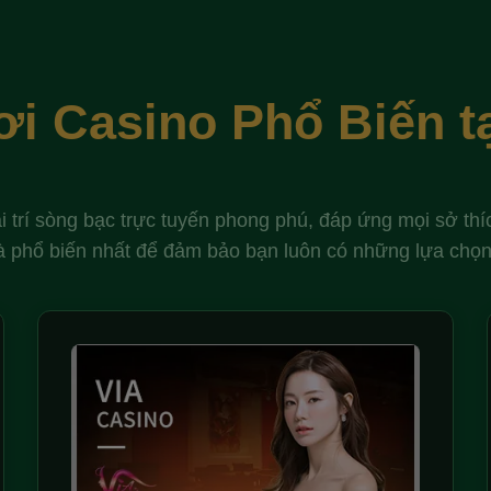
i Casino Phổ Biến t
ải trí sòng bạc trực tuyến phong phú, đáp ứng mọi sở thíc
à phổ biến nhất để đảm bảo bạn luôn có những lựa chọn 