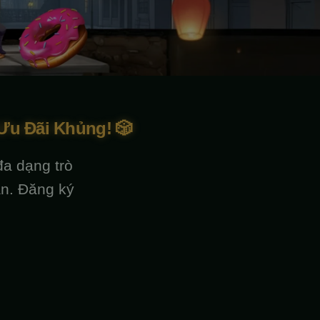
 Ưu Đãi Khủng! 🎲
a dạng trò
ẫn. Đăng ký