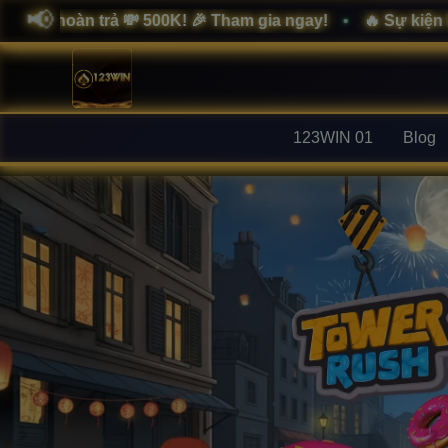
📢
📢
📢
ả 💸 500K! 🎉 Tham gia ngay!
ả 💸 500K! 🎉 Tham gia ngay!
ả 💸 500K! 🎉 Tham gia ngay!
•
•
•
🔥 Sự kiện hot! Đăng ký n
🔥 Sự kiện hot! Đăng ký n
🔥 Sự kiện hot! Đăng ký n
123WIN 01
Blog