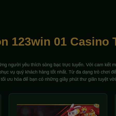
ọn 123win 01 Casino 
ng người yêu thích sòng bạc trực tuyến. Với cam kết mang
phục vụ quý khách hàng tốt nhất. Từ đa dạng trò chơi đế
tối ưu hóa để bạn có những giây phút thư giãn tuyệt vời