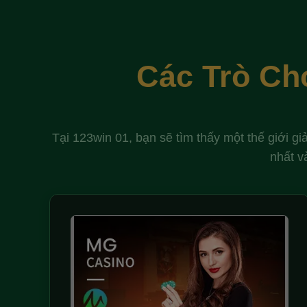
Các Trò Chơ
Tại 123win 01, bạn sẽ tìm thấy một thế giới gi
nhất v