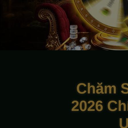
Chăm S
2026 Ch
Ư