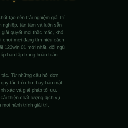
ốt tạo nên trải nghiệm giải trí
n nghiệp, tận tâm và luôn sẵn
 giải quyết mọi thắc mắc, khó
i chơi mới đang tìm hiểu cách
i 123win 01 mới nhất, đội ngũ
iúp bạn tập trung hoàn toàn
 tác. Từ những câu hỏi đơn
 quy tắc trò chơi hay bảo mật
nh xác và giải pháp tối ưu.
cải thiện chất lượng dịch vụ
ọi hành trình giải trí.