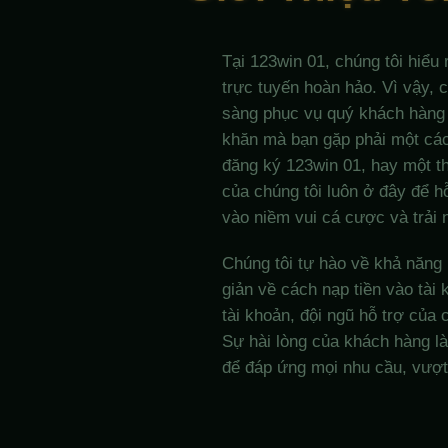
Tại 123win 01, chúng tôi hiểu 
trực tuyến hoàn hảo. Vì vậy, 
sàng phục vụ quý khách hàng 2
khăn mà bạn gặp phải một các
đăng ký 123win 01, hay một t
của chúng tôi luôn ở đây để h
vào niềm vui cá cược và trải
Chúng tôi tự hào về khả năng
giản về cách nạp tiền vào tài
tài khoản, đội ngũ hỗ trợ của 
Sự hài lòng của khách hàng là
để đáp ứng mọi nhu cầu, vượt 