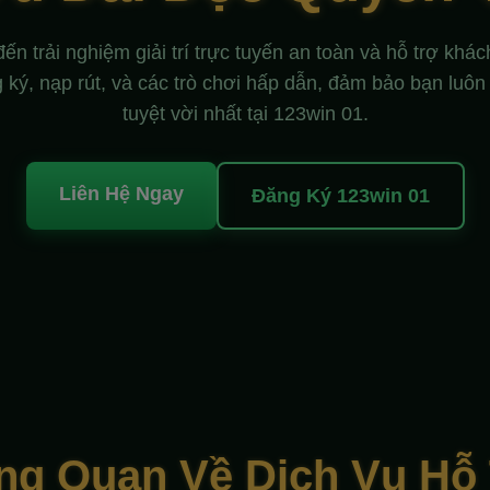
 trải nghiệm giải trí trực tuyến an toàn và hỗ trợ khác
ký, nạp rút, và các trò chơi hấp dẫn, đảm bảo bạn luôn c
tuyệt vời nhất tại 123win 01.
Liên Hệ Ngay
Đăng Ký 123win 01
ổng Quan Về Dịch Vụ Hỗ 